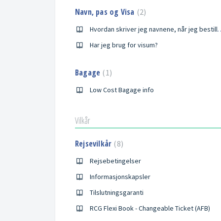
Navn, pas og Visa
2
Hvordan skriver jeg navne
Har jeg brug for visum?
Bagage
1
Low Cost Bagage info
Vilkår
Rejsevilkår
8
Rejsebetingelser
Informasjonskapsler
Tilslutningsgaranti
RCG Flexi Book - Changeable Ticket (AFB)