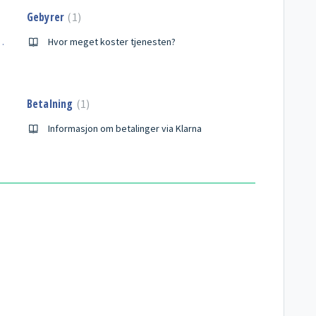
Gebyrer
1
ne, når jeg bestiller?
Hvor meget koster tjenesten?
Betalning
1
Informasjon om betalinger via Klarna