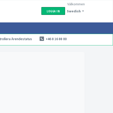
Välkommen
Swedish
LOGGA IN
trollera Ärendestatus
+46 8 16 88 00