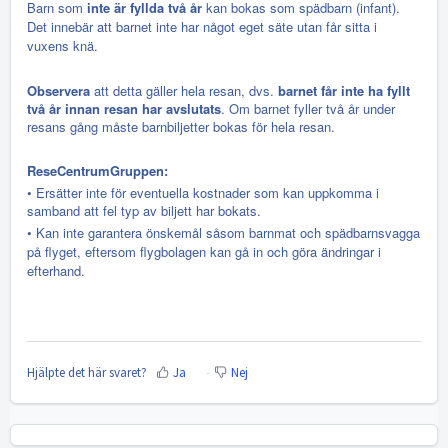
Barn som
inte är fyllda två år
kan bokas som spädbarn (infant).
Det innebär att barnet inte har något eget säte utan får sitta i
vuxens knä.
Observera
att detta gäller hela resan, dvs.
barnet får inte ha fyllt
två år innan resan har avslutats
. Om barnet fyller två år under
resans gång måste barnbiljetter bokas för hela resan.
ReseCentrumGruppen:
• Ersätter inte för eventuella kostnader som kan uppkomma i
samband att fel typ av biljett har bokats.
• Kan inte garantera önskemål såsom barnmat och spädbarnsvagga
på flyget, eftersom flygbolagen kan gå in och göra ändringar i
efterhand.
Hjälpte det här svaret?
Ja
Nej