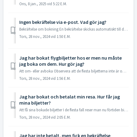
Ons, 8 jan., 2025 vid 5:22 E.M.
Ingen bekräftelse via e-post. Vad gör jag?
Bekräftelse om bokning En bekräftelse skickas automatiskt till den e-postadress du anger vid bokningstillfället. Om du inte har fått någon bekräftelse ...
Tors, 28 nov., 2024 vid 1:50 E.M.
Jag har bokat flygbiljetter hos er men nu måste
jag boka om dem. Hur gör jag?
Att om- eller avboka Observera att de flesta biljetterna inte är om- eller avbokningsbara. Om du har frågor angående ombokningar ber vi dig skicka e...
Tors, 28 nov., 2024 vid 1:56 E.M.
Jag har bokat och betalat min resa. Hur får jag
mina biljetter?
Att få sina bokade biljetter I de flesta fall reser man nu förtiden biljettlöst, dvs med elektronisk biljett. Du skriver bara ut färdhandlingen som du...
Tors, 28 nov., 2024 vid 2:05 E.M.
Jag har inte betalt, men fick en bekräftelse