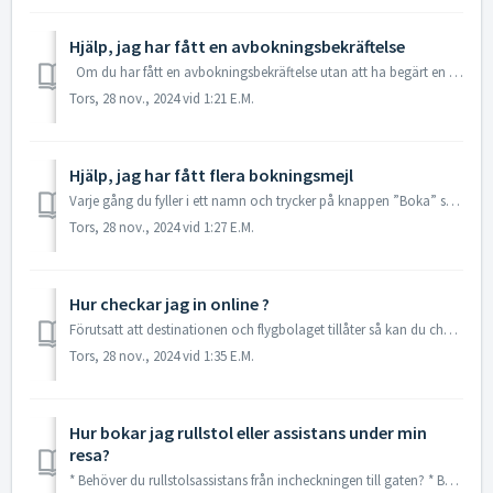
Hjälp, jag har fått en avbokningsbekräftelse
Om du har fått en avbokningsbekräftelse utan att ha begärt en avbokning, kan det bero på att du har gjort flera bokningsförsök och därför har bokningar s...
Tors, 28 nov., 2024 vid 1:21 E.M.
Hjälp, jag har fått flera bokningsmejl
Varje gång du fyller i ett namn och trycker på knappen ”Boka” så skapas en bokning. Detta görs för att du inte ska gå miste om dina platser under boknings...
Tors, 28 nov., 2024 vid 1:27 E.M.
Hur checkar jag in online ?
Förutsatt att destinationen och flygbolaget tillåter så kan du checka in online 24 timmar innan avgång på flygbolagets hemsida. Vänligen ta en titt på din ...
Tors, 28 nov., 2024 vid 1:35 E.M.
Hur bokar jag rullstol eller assistans under min
resa?
* Behöver du rullstolsassistans från incheckningen till gaten? * Behöver du bärhjälp fram till din plats på flygplanet? * Har du en egen rullstol behöver ...