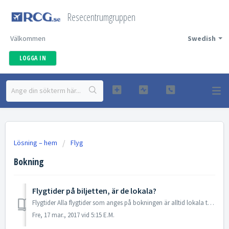
Resecentrumgruppen
Välkommen
Swedish
LOGGA IN
Lösning – hem
Flyg
Bokning
Flygtider på biljetten, är de lokala?
Flygtider Alla flygtider som anges på bokningen är alltid lokala tider. ReseCentrumGruppen förmedlar flygbiljetter och kan inte ställas till ansvar för...
Fre, 17 mar., 2017 vid 5:15 E.M.