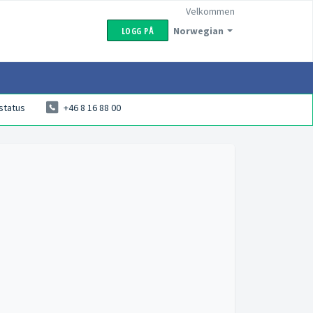
Velkommen
Norwegian
LOGG PÅ
status
+46 8 16 88 00