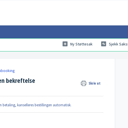
Ny Støttesak
Sjekk Saks
Ombooking
 en bekreftelse
Skriv ut
en betaling, kanselleres bestillingen automatisk.